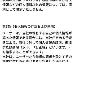
情報などの個人情報以外の情報については，原
則として開示いたしません。
第7条（個人情報の訂正および削除）
ユーザーは，当社の保有する自己の個人情報が
誤った情報である場合には，当社が定める手続
きにより，当社に対して個人情報の訂正，追加
または削除（以下，「訂正等」といいます。）
を請求することができます。
当社は，ユーザーから前項の請求を受けてその
請求に応じる必要があると判断した場合には，
遅滞なく，当該個人情報の訂正等を行うものと
します。
当社は，前項の規定に基づき訂正等を行った場
合，または訂正等を行わない旨の決定をしたと
きは遅滞なく，これをユーザーに通知します。
第8条（個人情報の利用停止等）
当社は，本人から，個人情報が，利用目的の範